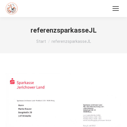
referenzsparkasseJL
Sie befinden sich hier:
Start
referenzsparkasseJL