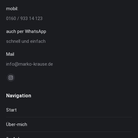
mobil:
0160 / 933 14 123
auch per WhatsApp
schnell und einfach
Mail
info@marko-krause.de
Finden Sie uns auf:
Instagram
page
Navigation
opens
in
Start
new
window
Über-mich