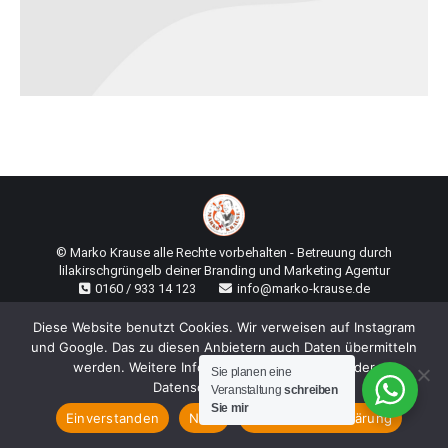
© Marko Krause alle Rechte vorbehalten - Betreuung durch
lilakirschgrüngelb deiner Branding und Marketing Agentur
0160 / 933 14 123
info@marko-krause.de
Diese Website benutzt Cookies. Wir verweisen auf Instagram
und Google. Das zu diesen Anbietern auch Daten übermitteln
werden. Weitere Informationen finden Sie in der
Sie planen eine
Datenschutzerklärung.
Veranstaltung
schreiben
Sie mir
Einverstanden
Nein
Datenschutzerklärung