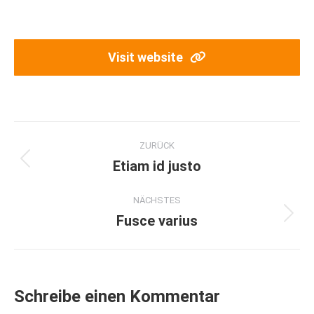
Visit website
Project
ZURÜCK
navigation
Etiam id justo
Previous
project:
NÄCHSTES
Fusce varius
Next
project:
Schreibe einen Kommentar