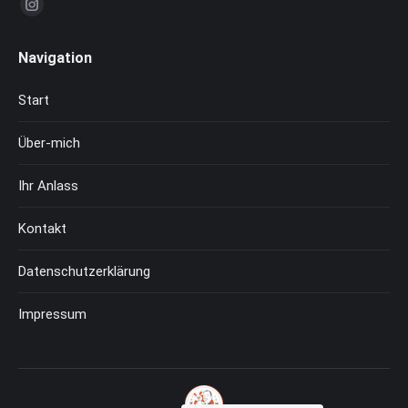
Finden Sie uns auf:
Instagram
page
Navigation
opens
in
Start
new
window
Über-mich
Ihr Anlass
Kontakt
Datenschutzerklärung
Impressum